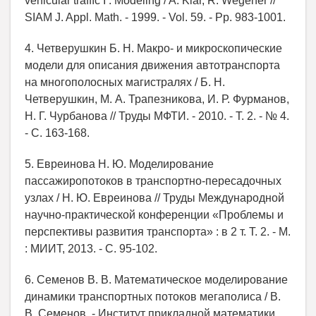
vehicular trafﬁc I : Modeling / A. Klar, R. Wegener //
SIAM J. Appl. Math. - 1999. - Vol. 59. - Pp. 983-1001.
4. Четверушкин Б. Н. Макро- и микроскопические
модели для описания движения автотранспорта
на многополосных магистралях / Б. Н.
Четверушкин, М. А. Трапезникова, И. Р. Фурманов,
Н. Г. Чурбанова // Труды МФТИ. - 2010. - Т. 2. - № 4.
- С. 163-168.
5. Евреинова Н. Ю. Моделирование
пассажиропотоков в транспортно-пересадочных
узлах / Н. Ю. Евреинова // Труды Международной
научно-практической конференции «Проблемы и
перспективы развития транспорта» : в 2 т. Т. 2. - М.
: МИИТ, 2013. - С. 95-102.
6. Семенов В. В. Математическое моделирование
динамики транспортных потоков мегаполиса / В.
В. Семенов. - Институт прикладной математики