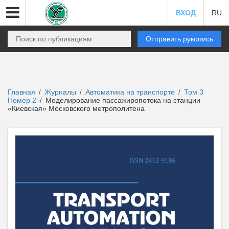
ВХОД
RU
Отправить рукопись
Главная
Журналы
Автоматика на транспорте
Том 3
/
/
/
Номер 2
Моделирование пассажиропотока на станции
/
«Киевская» Московского метрополитена