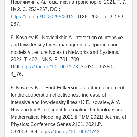
Новичихин // Автоматика на транспорте. 2021. Т. 7.
№ 2. С. 252–267. DOI:
https://doi.org/10.20295/2412
–9186–2021–7–2–252–
267.
8. Kovalev K., Novichikhin A. Interaction of intensive
and low-density lines: management approach and
models // Lecture Notes in Networks and Systems.
2022. Т. 402 LNNS. P. 701–709.
DOI:
https://doi.org/10.1007/978
–3–030– 96380–
4_76.
9. Kovalev K.E. Ford-Fulkerson algorithm refinement
for the cooperation effectiveness increase of
intensive and low-density lines / K.E. Kovalev, A.V.
Novichikhin // Intelligent Information Technology and
Mathematical Modeling 2021 (IITMM 2021) Journal of
Physics: Conference Series 2131. 2021.P.
032008.DOI:
https://doi.org/10.1088/1742
–