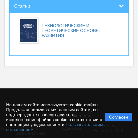
Статьи
ТЕХНОЛОГИЧЕСКИЕ И
ТЕОРЕТИЧЕСКИЕ ОСНОВЫ
РАЗВИТИЯ...
На нашем сайте используются cookie-файлы.
Продолжая пользоваться данным сайтом, вы
подтверждаете свое согласие на
© atjournal.editorum.ru
Согласен
Политика
использование файлов cookie в соответствии с
защиты и
настоящим уведомлением и
Пользовательским
Powered by
ие
обработки
Поддержка
И
соглашением
.
Editorum,
2026
персональных