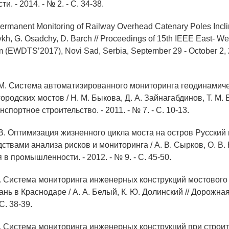
. - 2014. - № 2. - С. 34-38.
ermanent Monitoring of Railway Overhead Catenary Poles Inclin
kh, G. Osadchy, D. Barch // Proceedings of 15th IEEE East- W
 (EWDTSʼ2017), Novi Sad, Serbia, September 29 - October 2, 2
 М. Система автоматизированного мониторинга геодинамич
ородских мостов / Н. М. Быкова, Д. А. Зайнагабдинов, Т. М. Б
спортное строительство. - 2011. - № 7. - С. 10-13.
 В. Оптимизация жизненного цикла моста на остров Русский 
ствами анализа рисков и мониторинга / А. В. Сырков, О. В. К
в промышленности. - 2012. - № 9. - С. 45-50.
А. Система мониторинга инженерных конструкций мостового 
ань в Краснодаре / А. А. Белый, К. Ю. Долинский // Дорожная
 С. 38-39.
А. Система мониторинга инженерных конструкций при строи