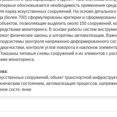
Впервые обосновывается необходимость применения сред
ля парка искусственных сооружений. На основе детальног
да (более 700) сформулированы критерии и сформированы
объектов, позволяющие выделить около 100 сооружений, 
средствами мониторинга. В основе работы систем инструме
ежат физические законы и алгоритмы автоматизации. Важ
подсистемы (контроля напряженно-деформированного сос
диагностики, контроля углов поворота и наклонов элементо
. Показаны типовые схемы сооружений и их элементов с р
вами мониторинга.
ова:
кусственных сооружений, объект транспортной инфраструк
хническим состоянием, автоматизация процессов, напряже
ное состо- яние