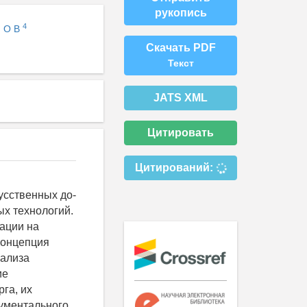
рукопись
4
й О В
Скачать PDF
Текст
JATS XML
Цитировать
Цитирований:
усственных до-
х технологий.
ации на
Концепция
нализа
ие
га, их
ументального