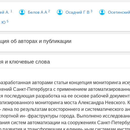
1
2
3
ей А.
Белов А А
Осадчий Г В
Осетински
5
К Ю
ия об авторах и публикации
я и ключевые слова
азработанная авторами статьи концепция мониторинга иск
ений Санкт-Петербурга с применением автоматизированны
я последующая разработка на ее основе рабочей документ
атизированного мониторинга моста Александра Невского. 
- лена по результатам всестороннего и систематического а
спортной ин- фраструктуры города. Выполнено исследован
ния систем автоматизации на сооружениях Санкт-Петербур
 развития и трансформации к единич- ным системам инстр