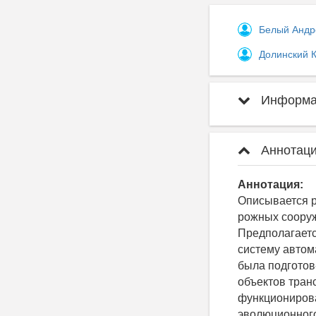
Белый Андр
Долинский 
Информац
Аннотаци
Аннотация:
Описывается р
рожных сооруж
Предполагаетс
систему автом
была подготов
объектов тран
функционирова
эволюционного