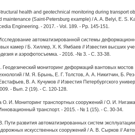
Structural health and geotechnical monitoring during transport ob
d maintenance (Saint-Petersburg example) / A. A. Belyi, E. S. Ka
edia Engineering. - 2017. - Vol. 189. - Pp. 145-151.
 Исследование автоматизированной системы деформационн
ых камер / Б. Хиллер, Х. К. Ямбаев // Известия высших уче
дезия и аэрофотосъемка. - 2016. -№ 3. - С. 33-38.
Я. Геодезический мониторинг деформаций вантовых мостов 
нологий / М. Я. Брынь, Е. Г. Толстов, А. А. Никитчин, Б. Рез-
Евстафьев, В. А. Кучумов // Известия Петербургского униве
09. - Вып. 2 (19). - С. 120-128.
 О. И. Мониторинг транспортных сооружений / О. И. Нигамат
Инновационный транспорт. - 2015. - № 1 (15). - С. 30-34.
 В. Пути развития автоматизированных систем эксплуатации 
дорожных искусственных сооружений / А. В. Сырков // Авто