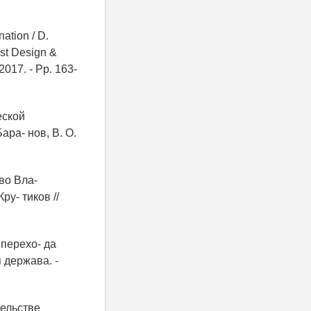
ation / D.
est Design &
017. - Pp. 163-
еской
ара- нов, В. О.
во Вла-
ру- тиков //
перехо- да
 держава. -
тельстве