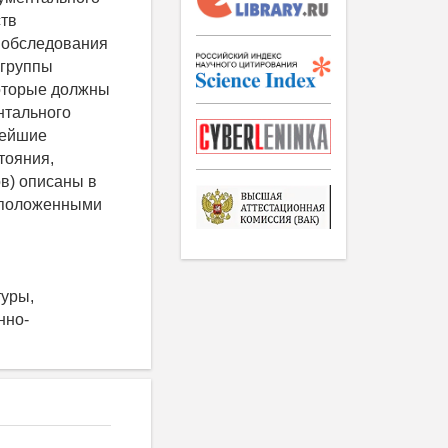
ств
о обследования
 группы
которые должны
нтального
нейшие
тояния,
в) описаны в
асположенными
туры,
нно-