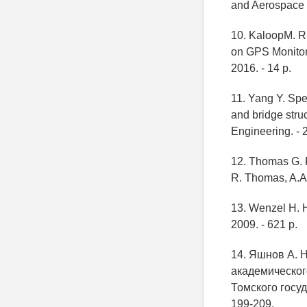
and Aerospace S
10. KaloopM. R
on GPS Monitori
2016. - 14 p.
11. Yang Y. Spec
and bridge struc
Engineering. - 2
12. Thomas G. R
R. Thomas, A.A.
13. Wenzel H. H
2009. - 621 p.
14. Яшнов А. 
академического
Томского госуд
199-209.