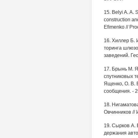
15. Belyi A. A. 
construction an
Eﬁmenko // Proc
16. Хиллер Б.
торинга шлюзов
заведений. Гео
17. Брынь М. 
спутниковых тех
Ященко, О. В. 
сообщения. - 20
18. Нигаматова
Овчинников // 
19. Сырков А.
держания авто