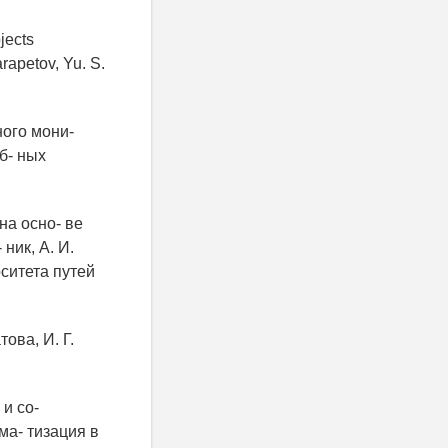
jects
rapetov, Yu. S.
ого мони-
б- ных
на осно- ве
 ник, А. И.
рситета путей
ова, И. Г.
и со-
ма- тизация в