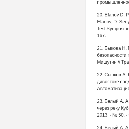
промышленности
20. Efanov D. P
Efanov, D. Sedy
Test Symposium
167.
21. Быкова Н.
безопасности г
Мишутин // Тран
22. Сырков А.
дивостоке сред
Автоматизация 
23. Белый А. 
через реку Куб
2013. - № 50. -
24. Белый А. 