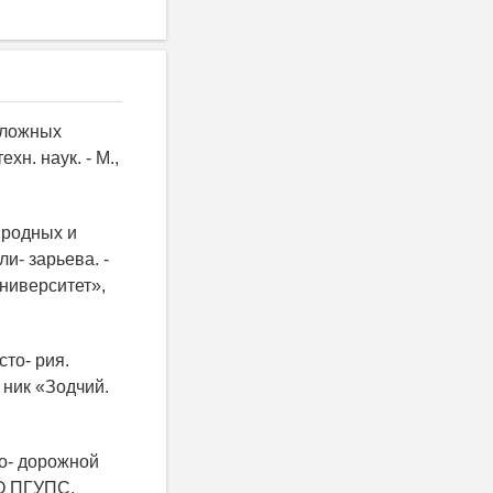
сложных
хн. наук. - М.,
иродных и
ли- зарьева. -
ниверситет»,
то- рия.
 ник «Зодчий.
но- дорожной
ВО ПГУПС,