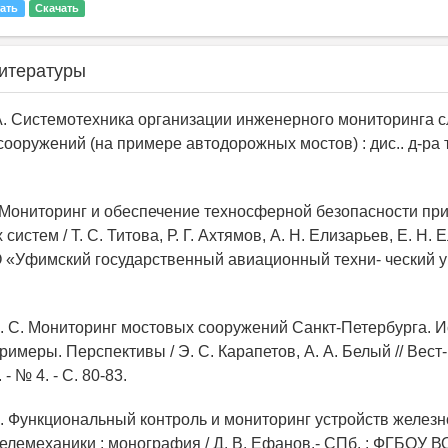
ать
Скачать
итературы
 А. Системотехника организации инженерного мониторинга 
ооружений (на примере автодорожных мостов) : дис.. д-ра те
С. Мониторинг и обеспечение техносферной безопасности пр
истем / Т. С. Титова, Р. Г. Ахтямов, А. Н. Елизарьев, Е. Н. Е
 «Уфимский государственный авиационный техни- ческий у
Э. С. Мониторинг мостовых сооружений Санкт-Петербурга. Ис
имеры. Перспективы / Э. С. Карапетов, А. А. Белый // Вест-
 - № 4. - С. 80-83.
В. Функциональный контроль и мониторинг устройств желез
телемеханики : монография / Д. В. Ефанов.- СПб. : ФГБОУ 