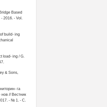
 Bridge Based
- 2016. - Vol.
of build- ing
chanical
 load- ing / G.
47.
ley & Sons,
ниторин- га
 нов // Вестник
17. - № 1. - С.