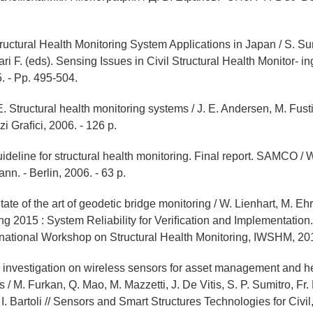
tructural Health Monitoring System Applications in Japan / S. Sum
ari F. (eds). Sensing Issues in Civil Structural Health Monitor- in
. - Рp. 495-504.
. Structural health monitoring systems / J. E. Andersen, M. Fustino
izi Graﬁci, 2006. - 126 p.
ideline for structural health monitoring. Final report. SAMCO / W
nn. - Berlin, 2006. - 63 p.
tate of the art of geodetic bridge monitoring / W. Lienhart, M. Ehrh
ng 2015 : System Reliability for Veriﬁcation and Implementation
ernational Workshop on Structural Health Monitoring, IWSHM, 20
 investigation on wireless sensors for asset management and h
es / M. Furkan, Q. Mao, M. Mazzetti, J. De Vitis, S. P. Sumitro, Fr.
I. Bartoli // Sensors and Smart Structures Technologies for Civi