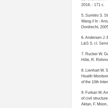
2016. - 171 с.
5. Sumitro S. S
Wang // In : Ans
Dordrecht, 2005
6. Andersen J. E
L&S S. r.l. Serv
7. Rucker W. Gu
Hille, R. Rohrma
8. Lienhart W. S
Health Monitori
of the 10th Int
9. Furkan M. An
of civil structur
Aktan, F. Moon, 