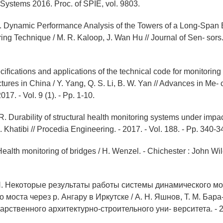
ystems 2016. Proc. of SPIE, vol. 9803.
. Dynamic Performance Analysis of the Towers of a Long-Span
ng Technique / M. R. Kaloop, J. Wan Hu // Journal of Sen- sors. 
iﬁcations and applications of the technical code for monitoring 
tures in China / Y. Yang, Q. S. Li, B. W. Yan // Advances in Me- 
017. - Vol. 9 (1). - Pp. 1-10.
. Durability of structural health monitoring systems under impact
 Khatibi // Procedia Engineering. - 2017. - Vol. 188. - Pp. 340-3
ealth monitoring of bridges / H. Wenzel. - Chichester : John Wi
Н. Некоторые результаты работы системы динамического мо
 моста через р. Ангару в Иркутске / А. Н. Яшнов, Т. М. Бара-
арственного архитектурно-строительного уни- верситета. - 20