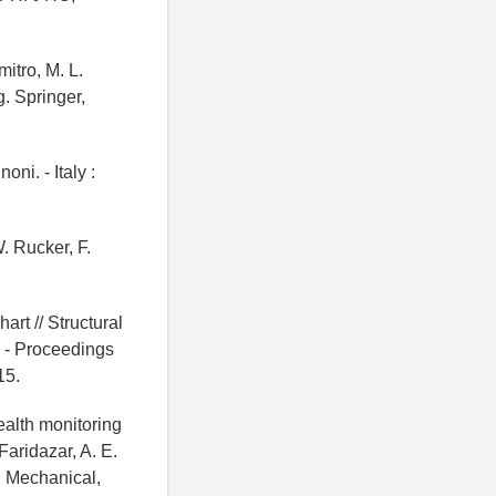
itro, M. L.
g. Springer,
ni. - Italy :
. Rucker, F.
art // Structural
. - Proceedings
15.
ealth monitoring
 Faridazar, A. E.
l, Mechanical,