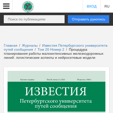
ВХОД
RU
Отправить рукопись
Главная
Журналы
Известия Петербургского университета
/
/
путей сообщения
Том 20 Номер 2
Процедура
/
/
планирования работы малоинтенсивных железнодорожных
линий: логистические аспекты и нейросетевые модели