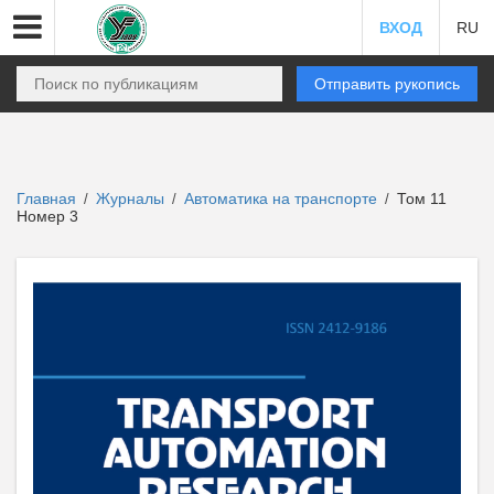
ВХОД
RU
Отправить рукопись
Главная
Журналы
Автоматика на транспорте
Том 11
/
/
/
Номер 3