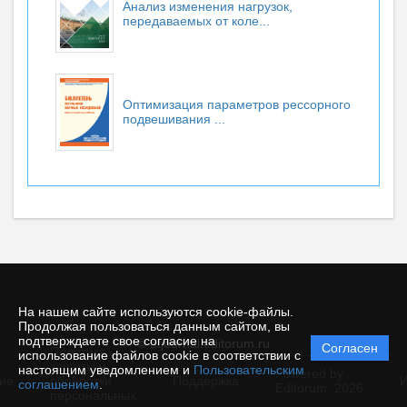
Анализ изменения нагрузок,
передаваемых от коле...
Оптимизация параметров рессорного
подвешивания ...
На нашем сайте используются cookie-файлы.
Продолжая пользоваться данным сайтом, вы
подтверждаете свое согласие на
© atjournal.editorum.ru
Согласен
Политика
использование файлов cookie в соответствии с
защиты и
настоящим уведомлением и
Пользовательским
Powered by
ие
обработки
Поддержка
И
соглашением
.
Editorum,
2026
персональных