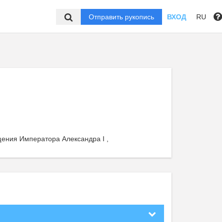
Отправить рукопись
ВХОД
RU
щения Императора Александра I ,