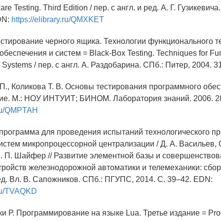
are Testing. Third Edition / пер. с англ. и ред. А. Г. Гузикевич
DN:
https://elibrary.ru/QMXKET
Тестирование черного ящика. Технологии функционального 
беспечения и систем = Black-Box Testing. Techniques for Fun
 Systems / пер. с англ. А. Раздобарина. СПб.: Питер, 2004. 31
 П., Коликова Т. В. Основы тестирования программного обе
ие. М.: НОУ ИНТУИТ; БИНОМ. Лаборатория знаний. 2006. 2
y.ru/QMPTAH
 программа для проведения испытаний технологического п
стем микропроцессорной централизации / Д. А. Васильев, С.
М. П. Шайфер // Развитие элементной базы и совершенство
тройств железнодорожной автоматики и телемеханики: сбо
ред. Вл. В. Сапожников. СПб.: ПГУПС, 2014. С. 39–42. EDN:
y.ru/TVAQKD
ки Р. Программирование на языке Lua. Третье издание = Pro