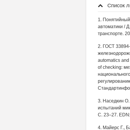
Список л
1. Понятийный
автоматики / Д
транспорте. 20
2. ГОСТ 33894
железнодорожн
automatics and
of checking: м
национального
регулированию 
Стандартинфор
3. Наседкин О.
испытаний мик
С. 23–27. EDN
4. Майерс Г., 