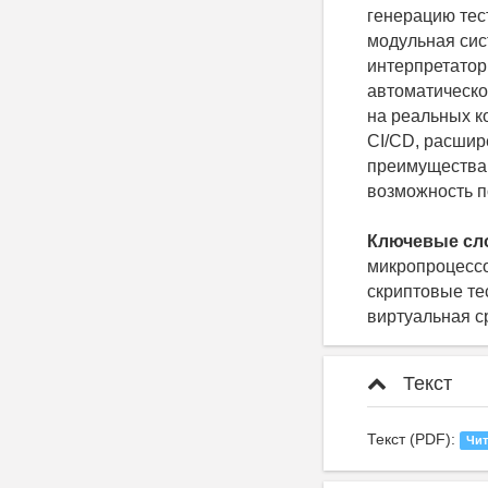
генерацию тес
модульная сис
интерпретатор
автоматическо
на реальных к
CI/CD, расшир
преимущества 
возможность п
Ключевые сл
микропроцессо
скриптовые те
виртуальная с
Текст
Текст (PDF):
Чит