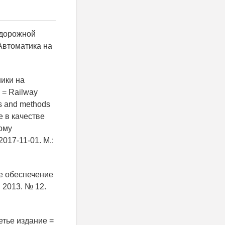
одорожной
 Автоматика на
ики на
 = Railway
ts and methods
е в качестве
ому
017-11-01. М.:
ое обеспечение
 2013. № 12.
етье издание =