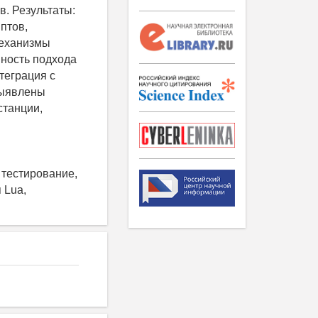
в. Результаты:
птов,
механизмы
вность подхода
теграция с
выявлены
станции,
 тестирование,
 Lua,