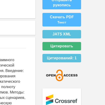
рукопись
Скачать PDF
Текст
JATS XML
Цитировать
Цитирований:
1
раммного
тической
ия. Введение:
ирования
матического
 полноту
тмов. Методы:
вых сценариев,
ческую