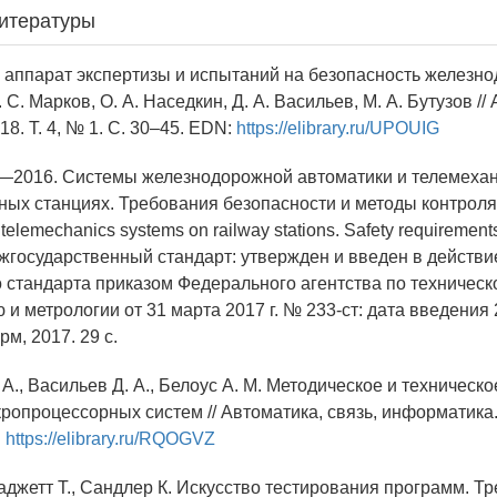
итературы
 аппарат экспертизы и испытаний на безопасность железн
. С. Марков, О. А. Наседкин, Д. А. Васильев, М. А. Бутузов //
18. Т. 4, № 1. С. 30–45. EDN:
https://elibrary.ru/UPOUIG
—2016. Системы железнодорожной автоматики и телемехан
ых станциях. Требования безопасности и методы контроля
 telemechanics systems on railway stations. Safety requiremen
ежгосударственный стандарт: утвержден и введен в действи
 стандарта приказом Федерального агентства по техническ
и метрологии от 31 марта 2017 г. № 233-ст: дата введения 2
м, 2017. 29 с.
 А., Васильев Д. А., Белоус А. М. Методическое и техническ
ропроцессорных систем // Автоматика, связь, информатика.
:
https://elibrary.ru/RQOGVZ
Баджетт Т., Сандлер К. Искусство тестирования программ. Тр