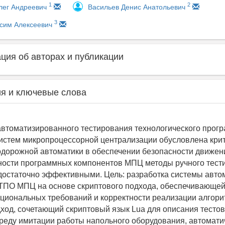
1
2
лег Андреевич
Васильев Денис Анатольевич
3
ксим Алексеевич
ия об авторах и публикации
я и ключевые слова
автоматизированного тестирования технологического прог
истем микропроцессорной централизации обусловлена кри
дорожной автоматики в обеспечении безопасности движен
ности программных компонентов МПЦ методы ручного тест
достаточно эффективными. Цель: разработка системы авто
ТПО МПЦ на основе скриптового подхода, обеспечивающей
циональных требований и корректности реализации алгори
ход, сочетающий скриптовый язык Lua для описания тесто
реду имитации работы напольного оборудования, автомати