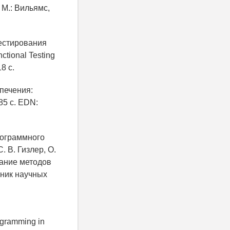
а. М.: Вильямс,
тестирования
ctional Testing
8 с.
спечения:
85 с. EDN:
рограммного
 В. Гизлер, О.
вание методов
рник научных
gramming in