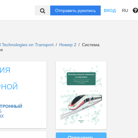
Отправить рукопись
ВХОД
RU
 Technologies on Transport
Номер 2
Система
/
/
ии
НИЯ
РНОЙ
КТРОННЫЙ
5
ЫХ
Отправить