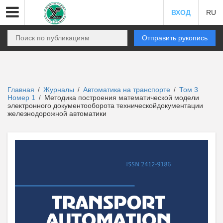
ВХОД
RU
Отправить рукопись
Главная
Журналы
Автоматика на транспорте
Том 3
/
/
/
Номер 1
Методика построения математической модели
/
электронного документооборота техническойдокументации
железнодорожной автоматики