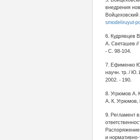
внедрения нов
Войцеховский //
smodeliruyut-p
6. Кудрявцев В
А. Светашев //
- С. 98-104.
7. Ефименко Ю
научн. тр. / Ю
2002. - 190.
8. Угрюмов А.
А. К. Угрюмов, 
9. Регламент 
ответственнос
Распоряжение 
и нормативно-