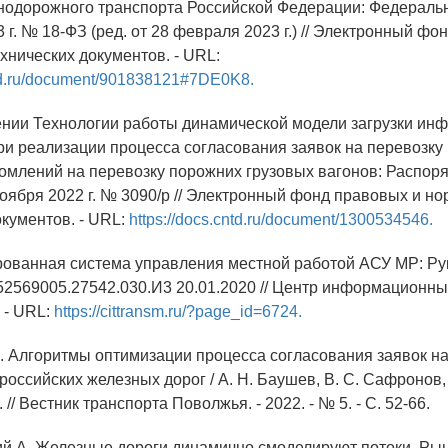
знодорожного транспорта Российской Федерации: Федеральн
 г. № 18-ФЗ (ред. от 28 февраля 2023 г.) // Электронный фо
хнических документов. - URL:
ntd.ru/document/901838121#7DE0K8.
ении Технологии работы динамической модели загрузки ин
 реализации процесса согласования заявок на перевозку 
омлений на перевозку порожних грузовых вагонов: Распо
оября 2022 г. № 3090/р // Электронный фонд правовых и но
окументов. - URL:
https://docs.cntd.ru/document/1300534546.
рованная система управления местной работой АСУ МР: Ру
52569005.27542.030.И3 20.01.2020 // Центр информационны
 - URL:
https://cittransm.ru/?page_id=6724.
Н. Алгоритмы оптимизации процесса согласования заявок н
 российских железных дорог / А. Н. Баушев, В. С. Сафронов, 
 // Вестник транспорта Поволжья. - 2022. - № 5. - С. 52-66.
ий А. Железные дороги динамично смоделируют потоки. Ры