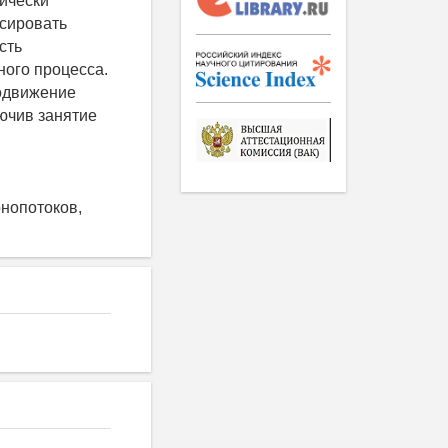
ически
нсировать
сть
ного процесса.
родвижение
лючив занятие
нопотоков,