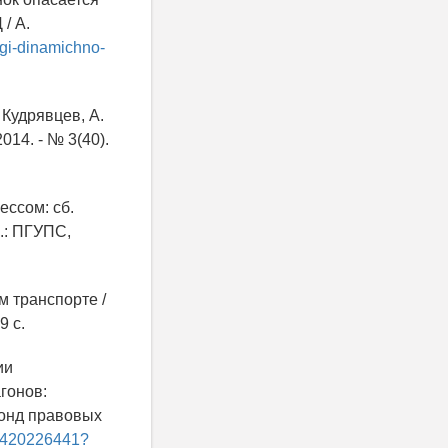
/ А.
ogi-dinamichno-
 Кудрявцев, А.
014. - № 3(40).
ссом: сб.
б.: ПГУПС,
 транспорте /
9 с.
ии
гонов:
фонд правовых
t/420226441?