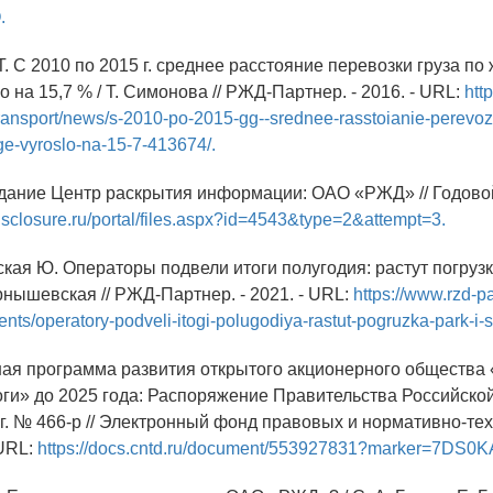
.
. С 2010 по 2015 г. среднее расстояние перевозки груза по
 на 15,7 % / Т. Симонова // РЖД-Партнер. - 2016. - URL:
htt
transport/news/s-2010-po-2015-gg--srednee-rasstoianie-perevoz
ge-vyroslo-na-15-7-413674/.
здание Центр раскрытия информации: ОАО «РЖД» // Годовой 
isclosure.ru/portal/files.aspx?id=4543&type=2&attempt=3.
кая Ю. Операторы подвели итоги полугодия: растут погрузк
рнышевская // РЖД-Партнер. - 2021. - URL:
https://www.rzd-pa
nts/operatory-podveli-itogi-polugodiya-rastut-pogruzka-park-i-st
ная программа развития открытого акционерного общества
ги» до 2025 года: Распоряжение Правительства Российско
 г. № 466-р // Электронный фонд правовых и нормативно-те
 URL:
https://docs.cntd.ru/document/553927831?marker=7DS0K