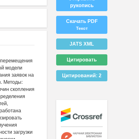
рукопись
Скачать PDF
Текст
JATS XML
Цитировать
и перемещения
ой модели
ания заявок на
Цитирований:
2
в. Методы:
ичин скопления
пределения
тей,
зработана
изировать
лучения
ости загрузки