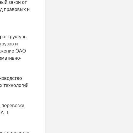
ый закон от
нд правовых и
фраструктуры
грузов и
ряжение ОАО
рмативно-
ководство
х технологий
а перевозки
А. Т.
нок опасается