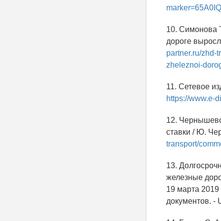
marker=65A0IQ
10. Симонова Т
дороге выросло
partner.ru/zhd-
zheleznoi-doro
11. Сетевое и
https://www.e-d
12. Чернышевс
ставки / Ю. Че
transport/comme
13. Долгосроч
железные доро
19 марта 2019
документов. -