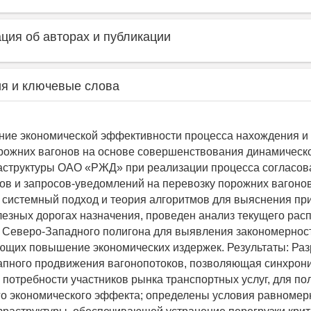
ия об авторах и публикации
я и ключевые слова
ние экономической эффективности процесса нахождения 
рожних вагонов на основе совершенствования динамическ
аструктуры ОАО «РЖД» при реализации процесса согласов
зов и запросов-уведомлений на перевозку порожних вагоно
системный подход и теория алгоритмов для выяснения пр
лезных дорогах назначения, проведен анализ текущего рас
 Северо-Западного полигона для выявления закономернос
щих повышение экономических издержек. Результаты: Ра
апного продвижения вагонопотоков, позволяющая синхрон
 потребности участников рынка транспортных услуг, для по
о экономического эффекта; определены условия равномерн