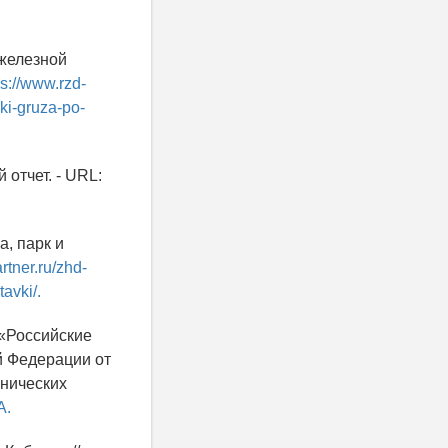
 железной
ps://www.rzd-
ki-gruza-po-
отчет. - URL:
а, парк и
rtner.ru/zhd-
avki/.
 «Российские
й Федерации от
хнических
A.