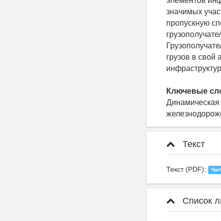
элементов инф
значимых учас
пропускную с
грузополучате
Грузополучате
грузов в свой 
инфраструктур
Ключевые сл
Динамическая 
железнодорожн
Текст
Текст (PDF):
Чит
Список л