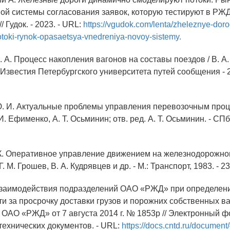
ой системы согласования заявок, которую тестируют в РЖД 
 Гудок. - 2023. - URL:
https://vgudok.com/lenta/zheleznye-dor
otoki-rynok-opasaetsya-vnedreniya-novoy-sistemy.
. А. Процесс накопления вагонов на составы поездов / В. А.
 Известия Петербургского университета путей сообщения - 2
. И. Актуальные проблемы управления перевозочным проце
. И. Ефименко, А. Т. Осьминин; отв. ред. А. Т. Осьминин. - СП
 К. Оперативное управление движением на железнодорожном
Г. М. Грошев, В. А. Кудрявцев и др. - М.: Транспорт, 1983. - 23
взаимодействия подразделений ОАО «РЖД» при определен
ти за просрочку доставки грузов и порожних собственных ва
ОАО «РЖД» от 7 августа 2014 г. № 1853р // Электронный 
технических документов. - URL:
https://docs.cntd.ru/documen