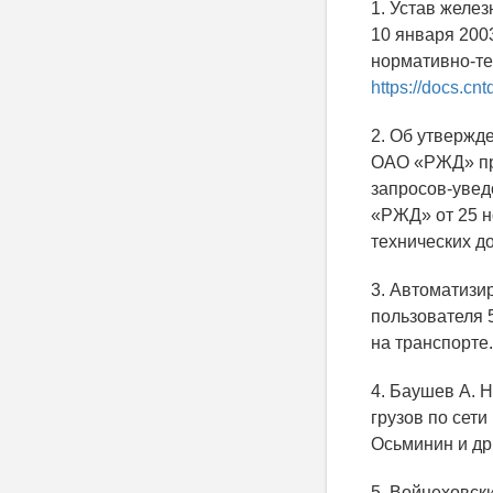
1. Устав желе
10 января 2003
нормативно-те
https://docs.c
2. Об утвержд
ОАО «РЖД» при
запросов-увед
«РЖД» от 25 н
технических д
3. Автоматизи
пользователя 
на транспорте.
4. Баушев А. 
грузов по сети
Осьминин и др.
5. Войцеховск