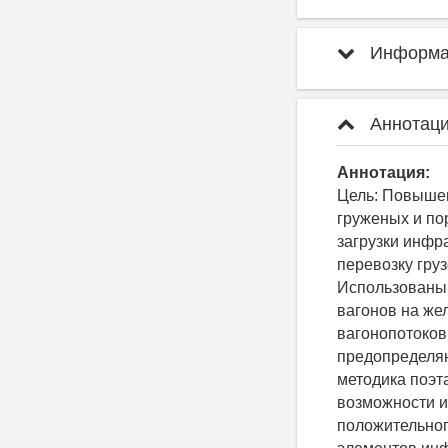
Информац
Аннотаци
Аннотация:
Цель: Повыше
груженых и по
загрузки инфр
перевозку гру
Использованы 
вагонов на же
вагонопотоков
предопределяю
методика поэт
возможности и
положительног