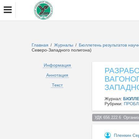
Главная
Журналы
Бюллетень результатов нау
/
/
Северо-Западного полигона)
Информация
РАЗРАБ
Аннотация
ВАГОНО
Текст
ЗАПАДН
Журнал:
БЮЛЛЕ
Рубрики:
ПРОБЛ
УДК 656.222.6  Органи
Пленкин Се