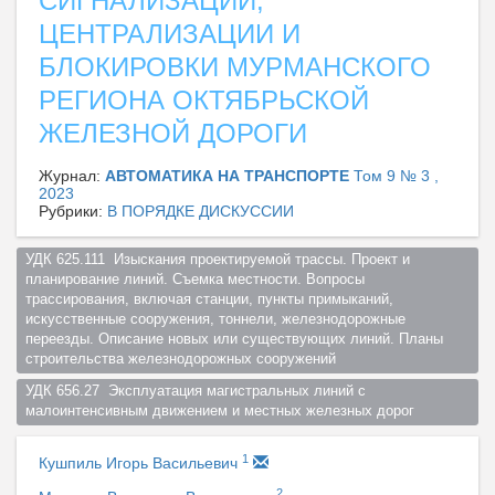
СИГНАЛИЗАЦИИ,
ЦЕНТРАЛИЗАЦИИ И
БЛОКИРОВКИ МУРМАНСКОГО
РЕГИОНА ОКТЯБРЬСКОЙ
ЖЕЛЕЗНОЙ ДОРОГИ
Журнал:
АВТОМАТИКА НА ТРАНСПОРТЕ
Том 9 № 3 ,
2023
Рубрики:
В ПОРЯДКЕ ДИСКУССИИ
УДК 625.111  Изыскания проектируемой трассы. Проект и 
планирование линий. Съемка местности. Вопросы 
трассирования, включая станции, пункты примыканий, 
искусственные сооружения, тоннели, железнодорожные 
переезды. Описание новых или существующих линий. Планы 
строительства железнодорожных сооружений  
УДК 656.27  Эксплуатация магистральных линий с 
малоинтенсивным движением и местных железных дорог  
1
Кушпиль Игорь Васильевич
2