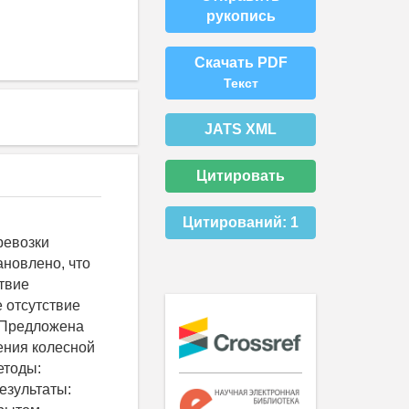
рукопись
Скачать PDF
Текст
JATS XML
Цитировать
Цитирований:
1
ревозки
ановлено, что
твие
е отсутствие
. Предложена
ения колесной
етоды:
езультаты: