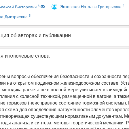
4
3
Янковская Наталья Григорьевна
Алексей Викторович
5
на Дмитриевна
ия об авторах и публикации
я и ключевые слова
рены вопросы обеспечения безопасности и сохранности пе
ики на открытом подвижном железнодорожном составе. Уст
методика расчета не в полной мере учитывает взаимодейс
пления с колесной техникой, размещенной в вагоне, а такж
ие тормозов (неисправное состояние тормозной системы)
ая схема для определения нагруженности элементов крепл
ротиворечащая существующим нормативным документам. М
оды анализа и синтеза, методы теоретической механики. Р