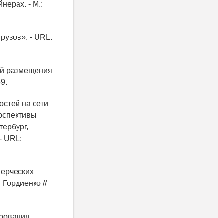
нерах. - М.:
рузов». - URL:
вий размещения
59.
остей на сети
ерспективы
тербург,
 - URL:
мерческих
 Гордиенко //
ирования