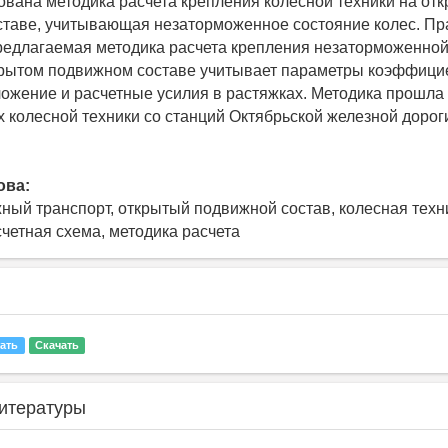
вана методика расчета крепления колесной техники на от
таве, учитывающая незаторможенное состояние колес. Пр
редлагаемая методика расчета крепления незаторможенной
крытом подвижном составе учитывает параметры коэффици
ложение и расчетные усилия в растяжках. Методика прошл
х колесной техники со станций Октябрьской железной доро
ова:
ый транспорт, открытый подвижной состав, колесная техн
счетная схема, методика расчета
ать
Скачать
итературы