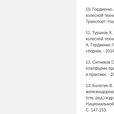
10. Гордиенко
колесной техни
Транспорт: Наук
11. Туранов Х.
колесной техни
А. Гордиенко 
сборник. - 2014.
12. Ситников 
платформе при
и практики. - 20
13. Болотин В
железнодорожны
(отв. ред.) и 
Национальной н
С. 147-153.