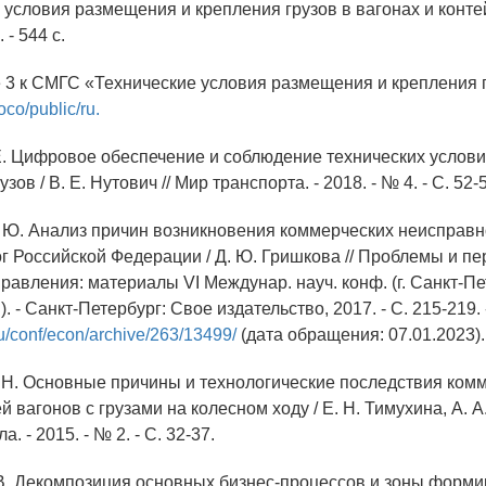
 условия размещения и крепления грузов в вагонах и контей
 - 544 с.
 3 к СМГС «Технические условия размещения и крепления г
doco/public/ru.
 Е. Цифровое обеспечение и соблюдение технических усло
зов / В. Е. Нутович // Мир транспорта. - 2018. - № 4. - С. 52-
. Ю. Анализ причин возникновения коммерческих неисправн
г Российской Федерации / Д. Ю. Гришкова // Проблемы и п
равления: материалы VI Междунар. науч. конф. (г. Санкт-Пе
). - Санкт-Петербург: Свое издательство, 2017. - С. 215-219.
ru/conf/econ/archive/263/13499/
(дата обращения: 07.01.2023).
. Н. Основные причины и технологические последствия ком
 вагонов с грузами на колесном ходу / Е. Н. Тимухина, А. А.
. - 2015. - № 2. - С. 32-37.
 В. Декомпозиция основных бизнес-процессов и зоны форм