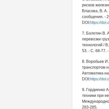
рисков железн
Власова, В. А.
сообщения. - 20
DOI:
https://do
7. Болотин В.
перевозки гру
технологий / В.
53. - С. 68-77.
8. Воробьев И
транспортом на
Автоматика на т
DOI:
https://do
9. Гордиенко 
техники при ее
Международной
283-285.