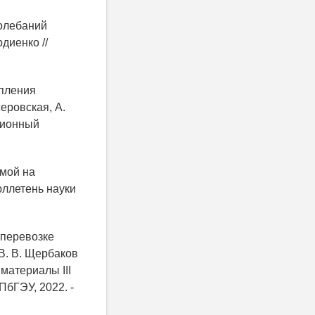
колебаний
диенко //
епления
серовская, А.
ационный
имой на
юллетень науки
 перевозке
 В. В. Щербаков
 материалы III
ПбГЭУ, 2022. -