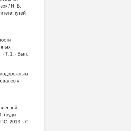
к / Н. В.
ситета путей
ности
онных
- Т. 1. - Вып.
езнодорожным
овалев //
колесной
3: труды
С, 2013. - С.