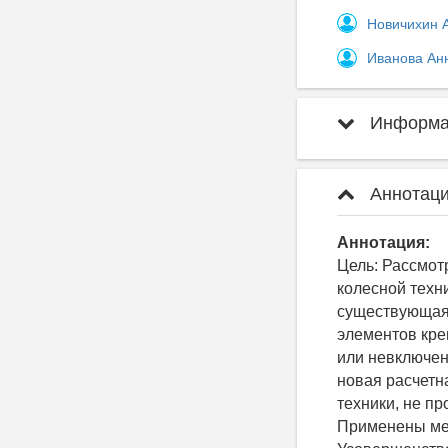
Новичихин 
Иванова Ан
Информац
Аннотаци
Аннотация:
Цель: Рассмот
колесной техн
существующая 
элементов кре
или невключен
новая расчетн
техники, не п
Применены мет