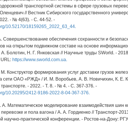
одорожной транспортной системы в сфере грузовых перевозо
 Оленцевич // Вестник Сибирского государственного универ
22. - № 4(63). - С. 44-52. -
i.org/10.52170/18159265_2022_63_44.
 А. Совершенствование обеспечения сохранности и безопас
зов на открытом подвижном составе на основе информаци
 А. Болотин, Н. Г. Янковская // Научные труды SWorld. - 2018. 
 - URL:
https://www.sworld.com.ua.
. М. Конструктор формирования услуг доставки грузов жел
 сети ОАО «РЖД» / И. М. Воробьев, А. В. Новичихин, К. Е. К
ранспорте. - 2022. - Т. 8. - № 4. - С. 367-376. -
i.org/10.20295/2412-9186-2022-8-04-367-376.
А. А. Математическое моделирование взаимодействия шин 
 перевозке и пола вагона / А. А. Гордиенко // Транспорт-201
 научно-практической конференции. - Ростов-на-Дону: РГУП