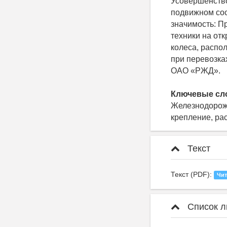
Усовершенство
подвижном сос
значимость: П
техники на от
колеса, распо
при перевозка
ОАО «РЖД».
Ключевые сл
Железнодорожн
крепление, ра
Текст
Текст (PDF):
Чит
Список л