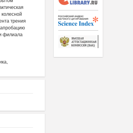
крытом
актическая
 колесной
ента трения
а апробацию
ги филиала
ика,