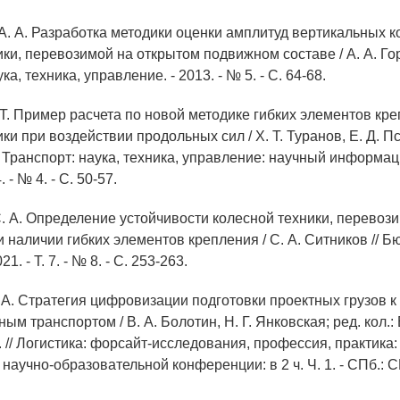
 А. А. Разработка методики оценки амплитуд вертикальных 
ки, перевозимой на открытом подвижном составе / А. А. Гор
а, техника, управление. - 2013. - № 5. - С. 64-68.
 Т. Пример расчета по новой методике гибких элементов кр
ки при воздействии продольных сил / Х. Т. Туранов, Е. Д. П
// Транспорт: наука, техника, управление: научный информ
 - № 4. - С. 50-57.
С. А. Определение устойчивости колесной техники, перевоз
 наличии гибких элементов крепления / С. А. Ситников // Б
21. - Т. 7. - № 8. - С. 253-263.
. А. Стратегия цифровизации подготовки проектных грузов к
м транспортом / В. А. Болотин, Н. Г. Янковская; ред. кол.:
др. // Логистика: форсайт-исследования, профессия, практика:
аучно-образовательной конференции: в 2 ч. Ч. 1. - СПб.: С