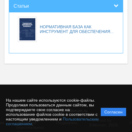
Статьи
НОРМАТИВНАЯ БАЗА КАК
ИНСТРУМЕНТ ДЛЯ ОБЕСПЕЧЕНИЯ...
На нашем сайте используются cookie-файлы.
Продолжая пользоваться данным сайтом, вы
подтверждаете свое согласие на
© atjournal.editorum.ru
Согласен
Политика
использование файлов cookie в соответствии с
защиты и
настоящим уведомлением и
Пользовательским
Powered by
ие
обработки
Поддержка
И
соглашением
.
Editorum,
2026
персональных