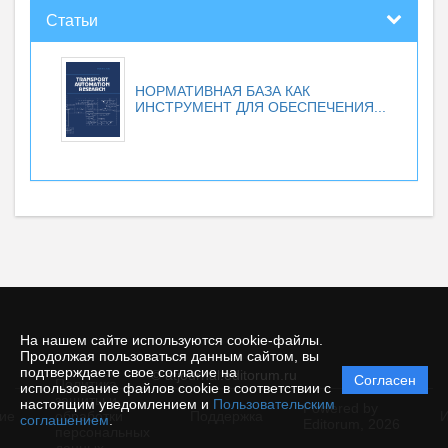
Статьи
НОРМАТИВНАЯ БАЗА КАК
ИНСТРУМЕНТ ДЛЯ ОБЕСПЕЧЕНИЯ...
На нашем сайте используются cookie-файлы.
Продолжая пользоваться данным сайтом, вы
подтверждаете свое согласие на
© atjournal.editorum.ru
Согласен
Политика
использование файлов cookie в соответствии с
защиты и
настоящим уведомлением и
Пользовательским
Powered by
ие
обработки
Поддержка
И
соглашением
.
Editorum,
2026
персональных