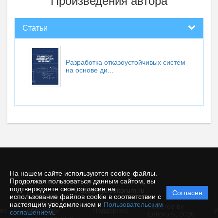
Произведения автора
Статьи
Разработка отказоустойчивых систем
на основе ди...
На нашем сайте используются cookie-файлы.
Продолжая пользоваться данным сайтом, вы
подтверждаете свое согласие на
© atjournal.editorum.ru
Согласен
Политика
использование файлов cookie в соответствии с
защиты и
настоящим уведомлением и
Пользовательским
Powered by
ие
обработки
Поддержка
И
соглашением
.
Editorum,
2026