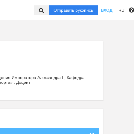
Отправить рукопись
ВХОД
RU
щения Императора Александра I , Кафедра
орте» , Доцент ,