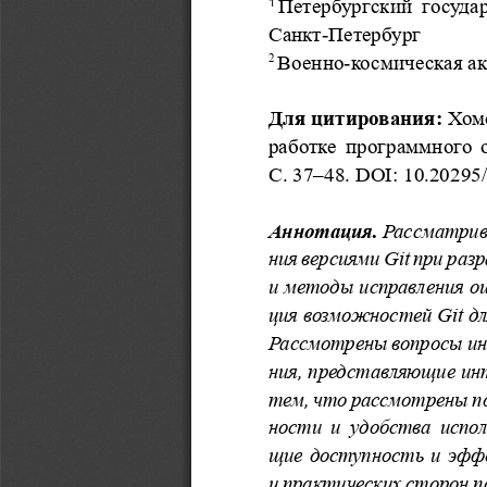
Петербургский  государ
1
Санкт-Петербург
Военно-космическая ак
2
Для цитирования:
 Хом
работке программного о
С. 37–48. DOI: 10.20295
Аннотация.
 Рассматрив
ния версиями Git при раз
и методы исправления ош
ция возможностей Git д
Рассмотрены вопросы инт
ния, представляющие инт
тем, что рассмотрены п
ности  и  удобства  испо
щие  доступность  и  эффе
и практических сторон п