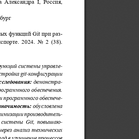
 Александра  I,  Россия, 
бург
-
тых функций Git при раз
орте. 2024. No 2 (38).  
ункций системы управле
-
стройка git-конфигурации 
сследования:
 демонстра
-
ограммного обеспечения. 
и программного обеспече
-
значимость:
 обусловлена 
имизации производитель
-
к  системы  Git,  повышаю
-
 через  анализ  технических 
ад в улучшение процессов 