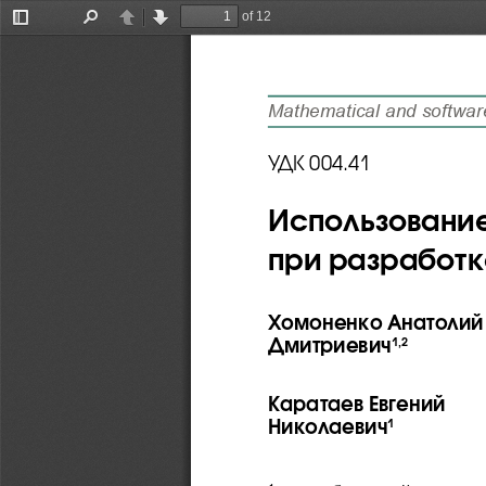
of 12
Toggle
Find
Previous
Next
Sidebar
Mathematical and software of computer systems, complexes and computer networks
УДК 004.41
Использование
при разработ
Хомоненко Анатолий 
Дмитриевич
1,2
Каратаев Евгений 
Николаевич
1