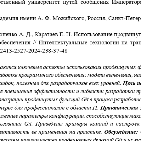
ственный  университет  путей  сообщения  Императора 
адемия имени А. Ф. Можайского, Россия, Санкт-Петер
оненко А. Д., Каратаев Е. Н. Использование продвину
беспечения // Интеллектуальные технологии на трансп
/2413-2527-2024-238-37-48
аются ключевые аспекты использования продвинутых ф
работке программного обеспечения: модели ветвления, на
ибок, полезные для разработчиков всех уровней. 
Цель и
ля повышения эффективности и гибкости разработки пр
еграции продвинутых функций Git в процесс разработк
ерес для профессионалов в области IT. 
Практическая 
олезные параметры конфигурации, способствующие макс
льзования  Git.  Приведены  примеры  команд  и  настрое
ктивность  ее  применения  на  практике. 
Обсуждение:
 
оказаны преимущества продвинутых функций Git и их вкл