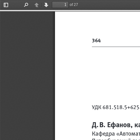
of 27
Toggle
Find
Previous
Next
Sidebar
364
УДК 681.518.5+625
Д. В. Ефанов, к
Кафедра «Автомат