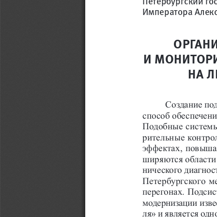
Петербургский го
Императора Алекс
ОРГАН
И МОНИТОРИ
НА 
Создание по
способ обеспечени
Подобные системы 
рительные контро
эффектах, повыша
ширяются области 
нического диагнос
Петербургского м
перегонах. Подсис
модернизации изве
ля» и является од