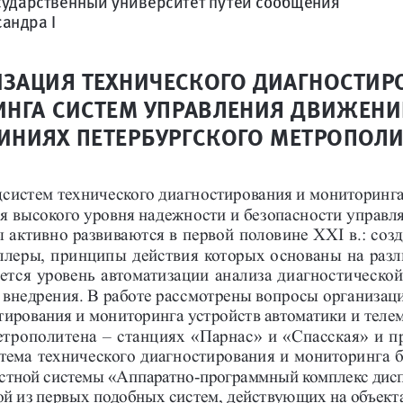
сударственный университет путей сообщения
андра I
ИЗАЦИЯ ТЕХНИЧЕСКОГО ДИАГНОСТИР
НГА СИСТЕМ УПРАВЛЕНИЯ ДВИЖЕНИ
ЛИНИЯХ ПЕТЕРБУРГСКОГО МЕТРОПОЛ
дсистем технического диагностирования и мониторинга
я высокого уровня надежности и безопасности управл
активно развиваются в первой половине XXI в.: соз
ллеры, принципы действия которых основаны на раз
ется уровень автоматизации анализа диагностической
внедрения. В работе рассмотрены вопросы организац
тирования и мониторинга устройств автоматики и теле
етрополитена – станциях «Парнас» и «Спасская» и 
тема технического диагностирования и мониторинга б
стной системы «Аппаратно-программный комплекс дисп
ной из первых подобных систем, действующих на объект