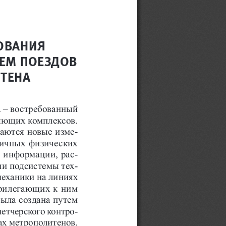
ОВАНИЯ 
ЕМ ПОЕЗДОВ 
ИТЕНА
 – востребованный 
яющих комплексов. 
даются новые изме-
личных физических 
 информации, рас-
ии подсистемы тех-
механики на линиях 
прилегающих к ним 
ыла создана путем 
етчерского контро-
ах метрополитенов. 