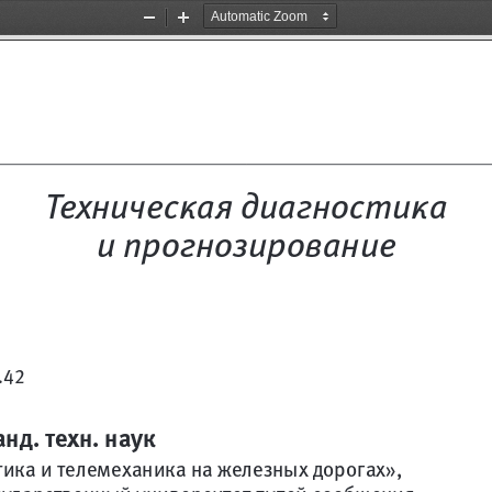
Zoom
Zoom
Out
In
Техническая диагностика 
и прогнозирование
.42 
анд. техн. наук
ика и телемеханика на железных дорогах»,