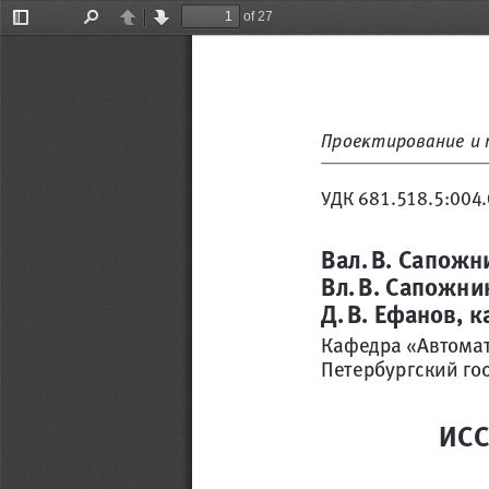
of 27
Toggle
Find
Previous
Next
Sidebar
Проектирование и 
УДК 681.518.5:004.
Вал. В. Сапожни
Вл. В. Сапожник
Д. В. Ефанов, к
Кафедра «Автомат
Петербургский го
ИСС