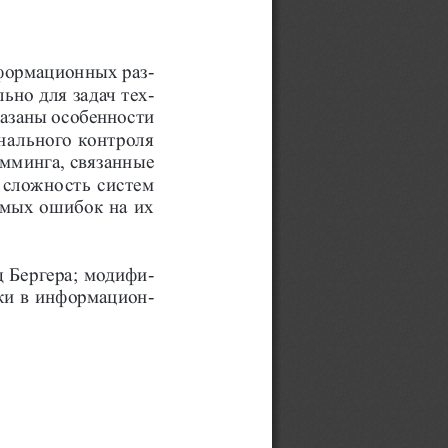
формационных раз-
ьно для задач тех-
азаны особенности 
нального контроля 
мминга, связанные 
 сложность систем 
емых ошибок на их 
д Бергера; модифи-
ки в информацион-