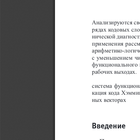
Анализируются св
рядах кодовых сло
нической диагност
применения рассм
ариф метико-логи
с уменьшением чи
функционального 
рабочих выходах.
система функциона
кация кода Хэмми
ных векторах
Введение