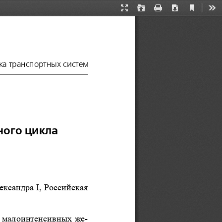
Current
Presentation
Open
Print
Download
Too
View
Mode
а транспортных систем
ого цикла 
ксандра I, Российская 
 малоинтенсивных же
-