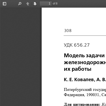
of 8
Toggle
Find
Previous
Next
Sidebar
308

УДК 656.27
Модель задачи
железнодорожны
их работы
К. Е. Ковалев, А. 
Петербургский госуда
Федерация, 190031, Са
Для цитирования:
Ко