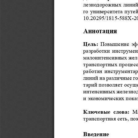
лезнодорожных линий 
го университета путе
10.20295/1815-588X-2
Аннотация
Цель:
 Повышение эфф
разработки инструме
малоинтенсивных жел
транспортных процесс
работан инструмента
линий на различные г
тарий позволяет осущ
интенсивных железнод
и экономических показ
Ключевые  слова: 
Ма
транспортная сеть, по
Введение