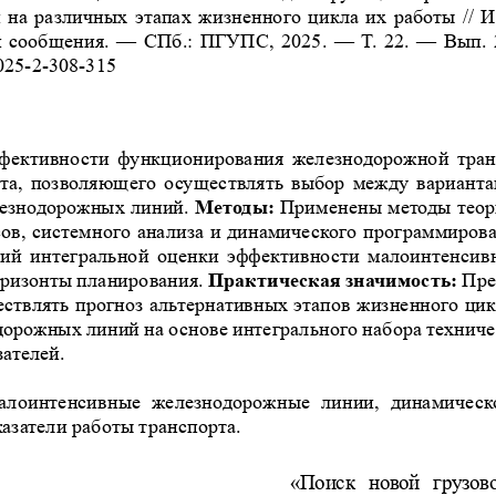
на различных этапах жизненного цикла их работы 
// 
й сообщения. 
— СПб.: ПГУПС, 2025. 
— Т. 22. 
— Вып. 
025-2-308-315
ективности функционирования железнодорожной транс
нта, позволяющего осуществлять выбор между вариант
езнодорожных линий. 
Методы: 
Применены методы тео
ов, системного
анализа и 
динамического программирова
рий интегральной оценки эффективности малоинтенси
оризонты планирования. 
Практическая значимость:
 Пр
ествлять прогноз альтернативных этапов жизненного цик
орожных линий на основе интегрального набора техниче
ателей.
лоинтенсивные  железнодорожные  линии,  динамическо
казатели работы транспорта.
«Поиск  новой  грузово