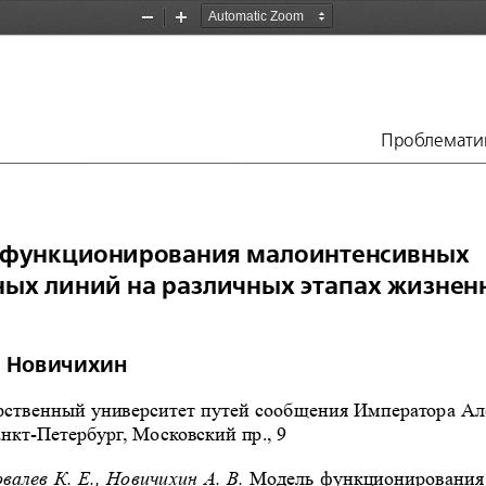
Zoom
Zoom
Out
In
Проблематик
 функционирования малоинтенсивных 
х линий на различных этапах жизненн
В. Новичихин 
рственный университет путей сообщения Императора Але
нкт-Петербург, Московский пр., 9
валев К. Е., Новичихин А. В. 
Модель функционирования