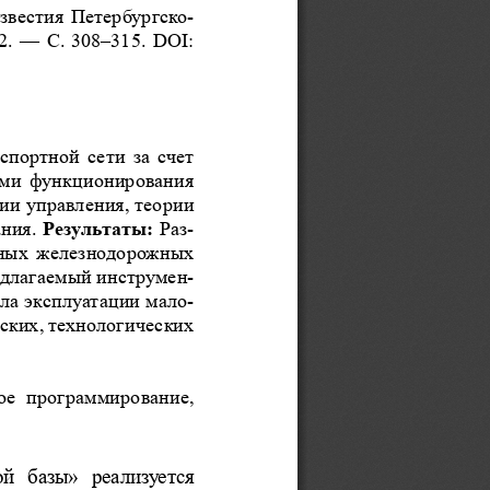
Известия Петербургско
-
2.   — С. 308–315. DOI: 
портной сети за счет 
ами функционирования 
рии
управления,
теории 
ния. 
Результаты: 
Раз
-
вных железнодорожных 
едлагаемый инструмен
-
ла эксплуатации мало
-
ских, технологических 
е  программирование, 
й  базы»  реализуется 